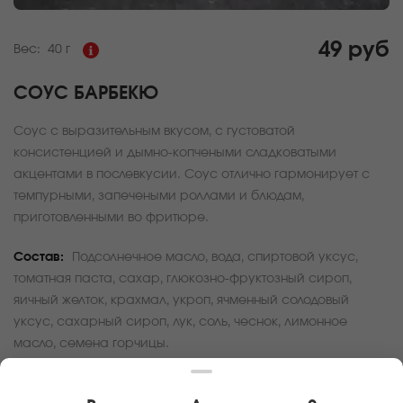
49 руб
Вес:
40 г
СОУС БАРБЕКЮ
Соус с выразительным вкусом, с густоватой
консистенцией и дымно-копчеными сладковатыми
акцентами в послевкусии. Соус отлично гармонирует с
темпурными, запечеными роллами и блюдам,
приготовленными во фритюре.
Состав:
Подсолнечное масло, вода, спиртовой уксус,
томатная паста, сахар, глюкозно-фруктозный сироп,
яичный желток, крахмал, укроп, ячменный солодовый
уксус, сахарный сироп, лук, соль, чеснок, лимонное
масло, семена горчицы.
За покупку вам будет начислено
1
баллов