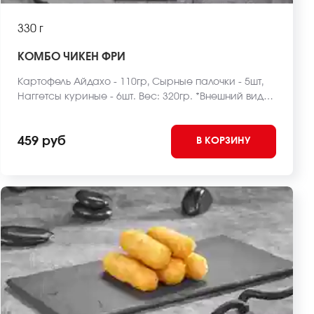
330 г
КОМБО ЧИКЕН ФРИ
Картофель Айдахо - 110гр, Сырные палочки - 5шт,
Наггетсы куриные - 6шт. Вес: 320гр. *Внешний вид
блюда может отличаться от фото на сайте.
459 руб
В КОРЗИНУ