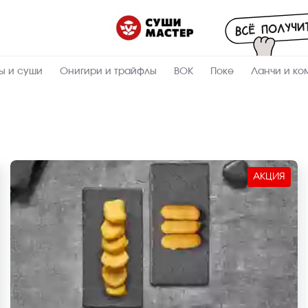
ы и суши
Онигири и трайфлы
ВОК
Поке
Ланчи и ко
АКЦИЯ