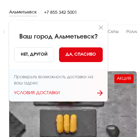
Альметьевск
+7 855 342 5001
Новинки
👍 Народный
👨‍🍳 От шефа
Сеты
Ролл
Ваш город
Альметьевск
?
Детское меню
НЕТ, ДРУГОЙ
ДА, СПАСИБО
Проверьте возможность доставки на
АКЦИЯ
ваш адрес
УСЛОВИЯ ДОСТАВКИ