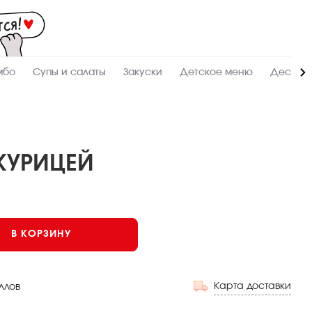
Мас
-
зак
и
дос
суш
ролл
мбо
Супы и салаты
Закуски
Детское меню
Десерт
сето
WO
в
Аль
КУРИЦЕЙ
В КОРЗИНУ
Карта доставки
ллов