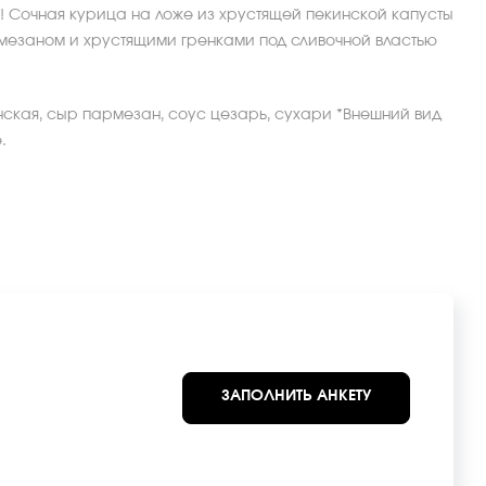
! Сочная курица на ложе из хрустящей пекинской капусты
мезаном и хрустящими гренками под сливочной властью
нская, сыр пармезан, соус цезарь, сухари *Внешний вид
.
ЗАПОЛНИТЬ АНКЕТУ