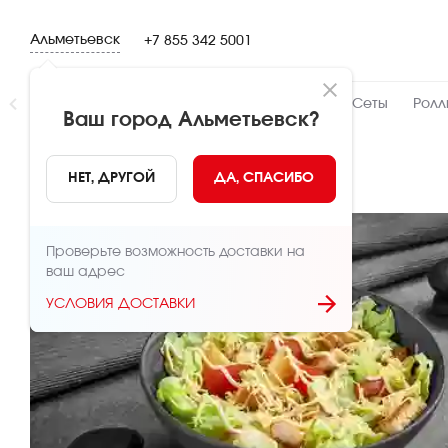
Альметьевск
+7 855 342 5001
Новинки
👍 Народный
👨‍🍳 От шефа
Сеты
Ролл
Ваш город
Альметьевск
?
НАЗАД
НЕТ, ДРУГОЙ
ДА, СПАСИБО
Проверьте возможность доставки на
ваш адрес
УСЛОВИЯ ДОСТАВКИ