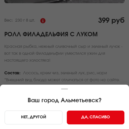
399 руб
Вес:
230 г
8 шт.
РОЛЛ ФИЛАДЕЛЬФИЯ С ЛУКОМ
Красная рыбка, нежный сливочный сыр и зеленый лучок -
вот так в одной Филадельфии уместился ужин для
настоящего холостяка!
Состав:
Лосось, крем чиз, зеленый лук, рис, нори
*Внешний вид блюда может отличаться от фото на сайте.
За покупку вам будет начислено
11
баллов
Ваш город
Альметьевск
?
Карта доставки
НЕТ, ДРУГОЙ
ДА, СПАСИБО
Главная
Роллы и суши
Ролл Филадельфия с луком