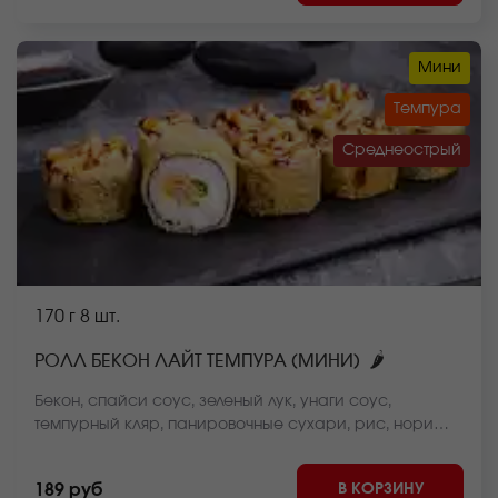
Мини
Темпура
Среднеострый
170 г
8 шт.
🌶
РОЛЛ БЕКОН ЛАЙТ ТЕМПУРА (МИНИ)
Бекон, спайси соус, зеленый лук, унаги соус,
темпурный кляр, панировочные сухари, рис, нори
*Внешний вид блюда может отличаться от фото на
сайте.
В КОРЗИНУ
189 руб