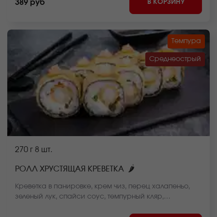
В КОРЗИНУ
389 руб
Темпура
Среднеострый
270 г
8 шт.
🌶
РОЛЛ ХРУСТЯЩАЯ КРЕВЕТКА
Креветка в панировке, крем чиз, перец халапеньо,
зеленый лук, спайси соус, темпурный кляр,
панировочные сухари, рис, нори *Внешний вид