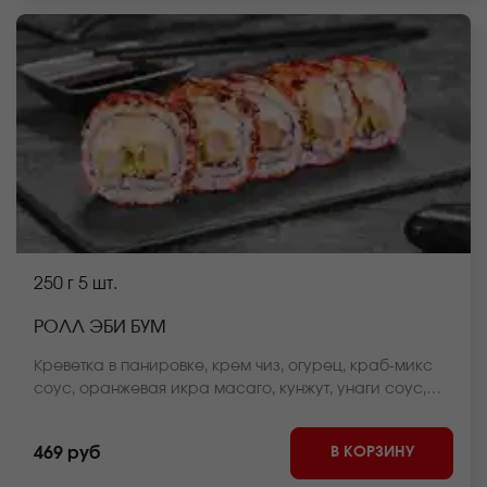
250 г
5 шт.
РОЛЛ ЭБИ БУМ
Креветка в панировке, крем чиз, огурец, краб-микс
соус, оранжевая икра масаго, кунжут, унаги соус,
рис, нори *Внешний вид блюда может отличаться от
фото на сайте.
В КОРЗИНУ
469 руб