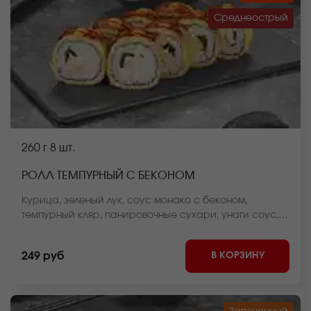
Среднеострый
260 г
8 шт.
РОЛЛ ТЕМПУРНЫЙ С БЕКОНОМ
Курица, зеленый лук, соус монако с беконом,
темпурный кляр, панировочные сухари, унаги соус,
спайси соус, рис, нори *Внешний вид блюда может
отличаться от фото на сайте.
В КОРЗИНУ
249 руб