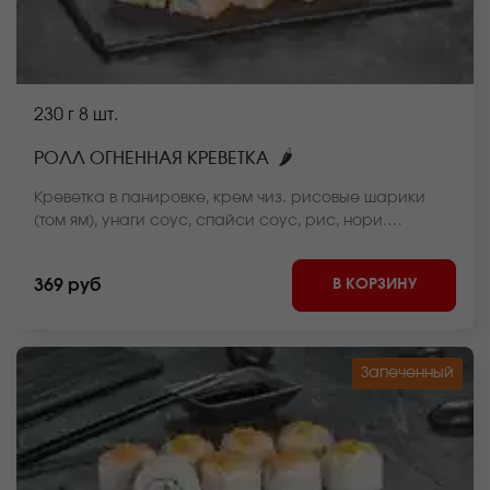
230 г
8 шт.
🌶
РОЛЛ ОГНЕННАЯ КРЕВЕТКА
Креветка в панировке, крем чиз. рисовые шарики
(том ям), унаги соус, спайси соус, рис, нори.
*Внешний вид блюда может отличаться от фото на
сайте.
В КОРЗИНУ
369 руб
Запеченный