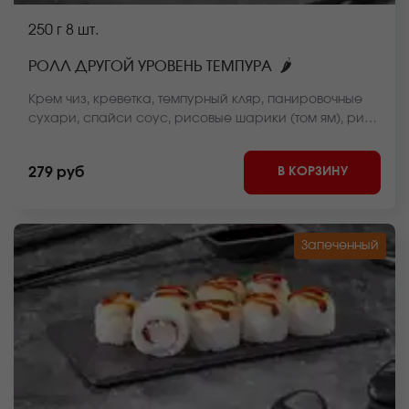
250 г
8 шт.
🌶
РОЛЛ ДРУГОЙ УРОВЕНЬ ТЕМПУРА
Крем чиз, креветка, темпурный кляр, панировочные
сухари, спайси соус, рисовые шарики (том ям), рис,
нори. *Внешний вид блюда может отличаться от фото
на сайте.
В КОРЗИНУ
279 руб
Запеченный