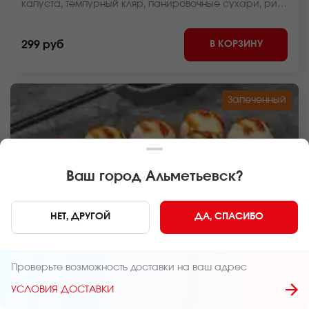
капуста, темпурный кляр, панировочные сухари, рис,
нори *Внешний вид блюда может отличаться от фото
на сайте.
В КОРЗИНУ
299 руб
Запеченный
Ваш город
Альметьевск
?
НЕТ, ДРУГОЙ
ДА, СПАСИБО
240 г
8 шт.
Проверьте возможность доставки на ваш адрес
РОЛЛ НЕЖНЫЙ С УГРЕМ ЗАПЕЧЕННЫЙ
УСЛОВИЯ ДОСТАВКИ
Угорь, крем чиз, пекинская капуста, унаги соус,