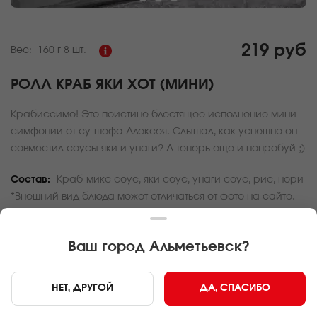
219 руб
Вес:
160 г
8 шт.
РОЛЛ КРАБ ЯКИ ХОТ (МИНИ)
Крабиссимо! Это поистине блестящее исполнение мини-
симфонии от су-шефа Алексея. Слышал, как успешно он
совместил соусы яки и унаги? А теперь еще и попробуй ;)
Состав:
Краб-микс соус, яки соус, унаги соус, рис, нори
*Внешний вид блюда может отличаться от фото на сайте.
За покупку вам будет начислено
6
баллов
Ваш город
Альметьевск
?
Карта доставки
НЕТ, ДРУГОЙ
ДА, СПАСИБО
Главная
Роллы и суши
Ролл Краб яки хот (мини)