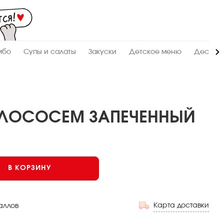
Мас
-
зак
и
дос
суш
ролл
мбо
Супы и салаты
Закуски
Детское меню
Десерт
сето
WO
в
Аль
 ЛОСОСЕМ ЗАПЕЧЕННЫЙ
Запеченный
В КОРЗИНУ
Карта доставки
аллов