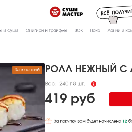
Пищевая
ценность
:
240
Вес, г
ы и суши
Онигири и трайфлы
ВОК
Поке
Ланчи и ко
14.2
Жиры, г
6.2
Белки, г
27.6
Углеводы,
г
РОЛЛ НЕЖНЫЙ С
Запеченный
265.9
Ккал
Вес:
240 г
8 шт.
419 руб
За покупку вам будет начислено
12
б