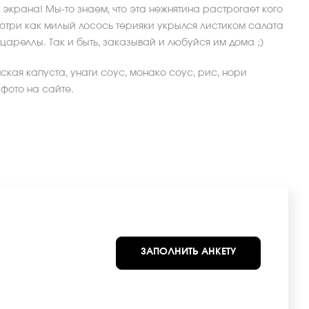
 экрана! Мы-то знаем, что эта нежнятина растрогает кого
отри как милый лосось терияки укрылся листиком салата
цареллы. Так и быть, заказывай и любуйся им дома ;)
нская капуста, унаги соус, монако соус, рис, нори
 фото на сайте.
ЗАПОЛНИТЬ АНКЕТУ