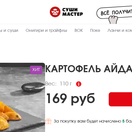
Пищевая
ценность
:
110
Вес, г
ы и суши
Онигири и трайфлы
ВОК
Поке
Ланчи и ко
29.23
Жиры, г
1.85
Белки, г
17.02
Углеводы,
г
КАРТОФЕЛЬ АЙД
ХИТ
337.6
Ккал
Вес:
110 г
169 руб
За покупку вам будет начислено
5
ба