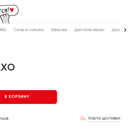
Мас
-
зак
и
дос
суш
ролл
мбо
Супы и салаты
Закуски
Детское меню
Десерт
сето
WO
в
Аль
АХО
В КОРЗИНУ
Карта доставки
ллов