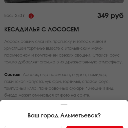
349 руб
Вес:
230 г
КЕСАДИЛЬЯ С ЛОСОСЕМ
Лосось решил сменить прописку и теперь живет в
хрустящей тортилье вместе с итальянским мачо-
пармезаном и компанией свежих овощей. Спайси соус
только добавляет огонька в их дружественную атмосферу.
Состав:
Лосось, сыр пармезан, огурец, помидор,
пекинская капуста, лук фри, тортилья, спайси соус,
темпурный кляр, панировочные сухари *Внешний вид
блюда может отличаться от фото на сайте.
За покупку вам будет начислено
10
баллов
Ваш город
Альметьевск
?
Карта доставки