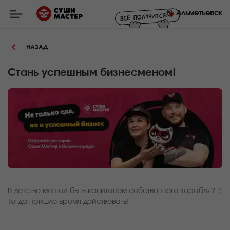
Мастер
-
Альметьевск
заказ
и
доставка
суши,
НАЗАД
роллов,
сетов,
WOK
в
Стань успешным бизнесменом!
Альметьевске
В детстве мечтал быть капитаном собственного корабля? :)
Тогда пришло время действовать!