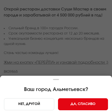
Открой ресторан доставки Суши Мастер в своем
городе и зарабатывай от 4 500 000 рублей в год!
Сильный бренд в 100+ городах России.
Срок окупаемости ресторана от 12 до 20 месяцев.
Уникальная бизнес-концепция: несколько брендов на
одной кухне.
Стань частью команды лучших!
Жми на кнопку «ПЕРЕЙТИ» и узнавай подробности ;)
ВК09865
Ваш город
Альметьевск
?
ПЕРЕЙТИ
НЕТ, ДРУГОЙ
ДА, СПАСИБО
Главная
Акции
Стань успешным бизнесменом!